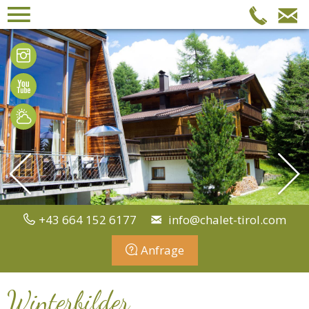
Menü
Tel
Bilder
Videos
Wetter
+43 664 152 6177
info@chalet-tirol.com
Anfrage
Winterbilder